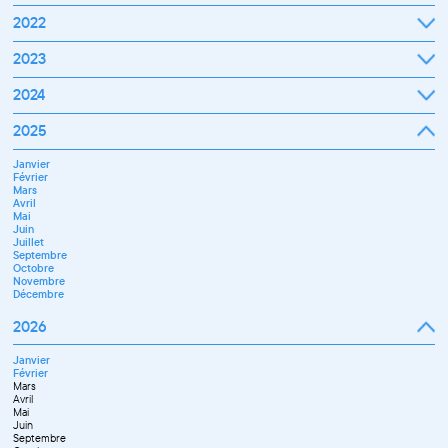
Septembre
2022
Octobre
Novembre
Janvier
2023
Décembre
Février
Mars
Janvier
2024
Avril
Février
Mai
Mars
Juin
Janvier
2025
Avril
Juillet
Février
Mai
Septembre
Mars
Juin
Octobre
Janvier
Avril
Septembre
Novembre
Février
Mai
Octobre
Décembre
Mars
Juin
Novembre
Avril
Juillet
Décembre
Mai
Septembre
Juin
Novembre
Juillet
Décembre
Septembre
Octobre
Novembre
Décembre
2026
Janvier
Février
Mars
Avril
Mai
Juin
Septembre