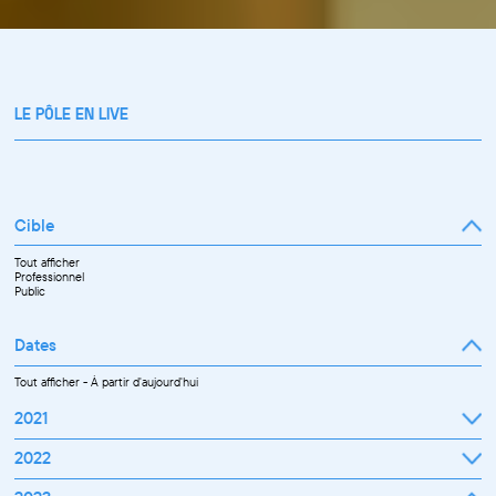
LE PÔLE EN LIVE
Cible
Tout afficher
Professionnel
Public
Dates
Tout afficher
-
À partir d'aujourd'hui
2021
Septembre
2022
Octobre
Novembre
Janvier