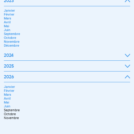
2023
Décembre
Février
Mars
Janvier
Avril
Février
Mai
Mars
Juin
Avril
Juillet
Mai
Septembre
Juin
Octobre
Septembre
Novembre
Octobre
Décembre
Novembre
Décembre
2024
Janvier
2025
Février
Mars
Janvier
2026
Avril
Février
Mai
Mars
Juin
Janvier
Avril
Juillet
Février
Mai
Septembre
Mars
Juin
Novembre
Avril
Juillet
Décembre
Mai
Septembre
Juin
Octobre
Septembre
Novembre
Octobre
Décembre
Novembre