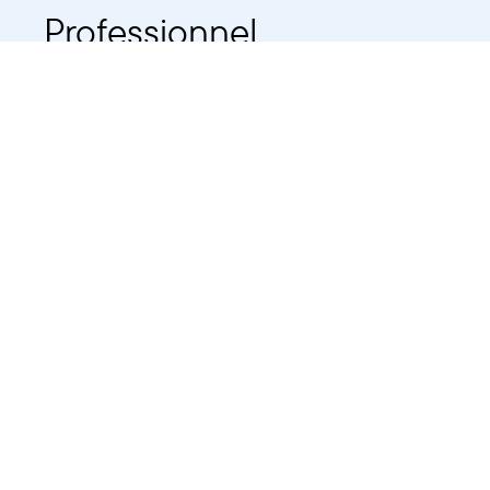
Professionnel
Public
Dates
Tout afficher
-
À partir d'auj
2021