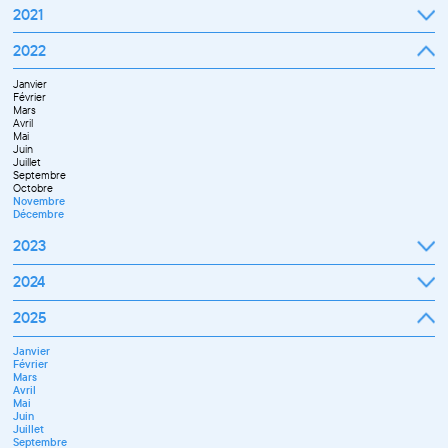
2021
Septembre
2022
Octobre
Novembre
Janvier
Décembre
Février
Mars
Avril
Mai
Juin
Juillet
Septembre
Octobre
Novembre
Décembre
2023
Janvier
2024
Février
Mars
Janvier
2025
Avril
Février
Mai
Mars
Juin
Janvier
Avril
Septembre
Février
Mai
Octobre
Mars
Juin
Novembre
Avril
Juillet
Décembre
Mai
Septembre
Juin
Novembre
Juillet
Décembre
Septembre