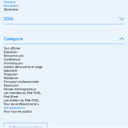
Octobre
Novembre
Décembre
2026
Janvier
Février
Mars
Catégorie
Avril
Mai
Juin
Tout afficher
Septembre
Exposition
Octobre
Rencontre pro
Novembre
Conférence
Workshop pro
Ateliers découverte et stage
Spectacle
Projection
Résidence
Formation professionnelle
Restitution
Paroles d'entrepreneurs
Les Matinées du Pôle PIXEL
Pixel Break
Les Ateliers du Pôle PIXEL
Pour les professionnel·le·s
Vie associative
Pour tous les publics
X Effacer tous les filtres