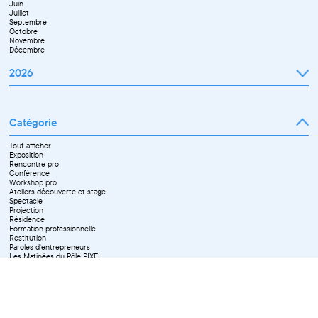
Juin
Novembre
Juillet
Décembre
Septembre
Octobre
Novembre
Décembre
2026
Janvier
Février
Mars
Catégorie
Avril
Mai
Juin
Tout afficher
Septembre
Exposition
Octobre
Rencontre pro
Novembre
Conférence
Workshop pro
Ateliers découverte et stage
Spectacle
Projection
Résidence
Formation professionnelle
Restitution
Paroles d'entrepreneurs
Les Matinées du Pôle PIXEL
Pixel Break
Les Ateliers du Pôle PIXEL
Pour les professionnel·le·s
Vie associative
Pour tous les publics