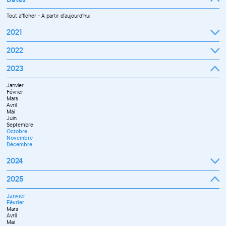
Tout afficher
-
À partir d'aujourd'hui
2021
Septembre
2022
Octobre
Novembre
Janvier
2023
Décembre
Février
Mars
Janvier
Avril
Février
Mai
Mars
Juin
Avril
Juillet
Mai
Septembre
Juin
Octobre
Septembre
Novembre
Octobre
Décembre
Novembre
Décembre
2024
Janvier
2025
Février
Mars
Janvier
Avril
Février
Mai
Mars
Juin
Avril
Juillet
Mai
Septembre