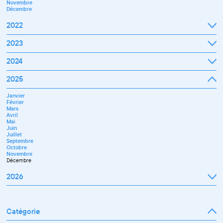
Novembre
Décembre
2022
Janvier
2023
Février
Mars
Janvier
2024
Avril
Février
Mai
Mars
Juin
Janvier
2025
Avril
Juillet
Février
Mai
Septembre
Mars
Juin
Octobre
Janvier
Avril
Septembre
Novembre
Février
Mai
Octobre
Décembre
Mars
Juin
Novembre
Avril
Juillet
Décembre
Mai
Septembre
Juin
Novembre
Juillet
Décembre
Septembre
Octobre
Novembre
Décembre
2026
Janvier
Février
Mars
Catégorie
Avril
Mai