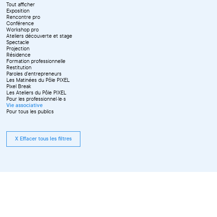
Juin
Tout afficher
Septembre
Exposition
Octobre
Rencontre pro
Novembre
Conférence
Workshop pro
Ateliers découverte et stage
Spectacle
Projection
Résidence
Formation professionnelle
Restitution
Paroles d'entrepreneurs
Les Matinées du Pôle PIXEL
Pixel Break
Les Ateliers du Pôle PIXEL
Pour les professionnel·le·s
Vie associative
Pour tous les publics
X Effacer tous les filtres