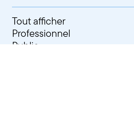
Tout afficher
Professionnel
Public
Dates
Tout afficher
-
À partir d'auj