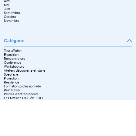
Avril
Mai
Juin
Septembre
Octobre
Novembre
Catégorie
Tout afficher
Exposition
Rencontre pro
Conférence
Workshop pro
Ateliers découverte et stage
Spectacle
Projection
Résidence
Formation professionnelle
Restitution
Paroles d'entrepreneurs
Les Matinées du Pôle PIXEL
Pixel Break
Les Ateliers du Pôle PIXEL
Pour les professionnel·le·s
Vie associative
Pour tous les publics
X Effacer tous les filtres