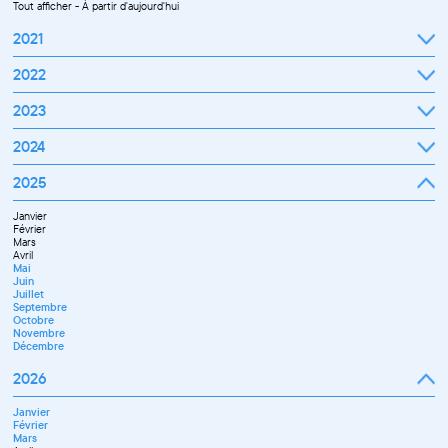
Tout afficher
-
À partir d'aujourd'hui
2021
Septembre
2022
Octobre
Novembre
Janvier
2023
Décembre
Février
Mars
Janvier
2024
Avril
Février
Mai
Mars
Juin
Janvier
2025
Avril
Juillet
Février
Mai
Septembre
Mars
Juin
Octobre
Janvier
Avril
Septembre
Novembre
Février
Mai
Octobre
Décembre
Mars
Juin
Novembre
Avril
Juillet
Décembre
Mai
Septembre
Juin
Novembre
Juillet
Décembre
Septembre
Octobre
Novembre
Décembre
2026
Janvier
Février
Mars